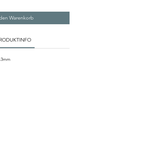
 den Warenkorb
RODUKTINFO
0x3mm