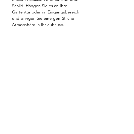
Schild. Hängen Sie es an Ihre 
Gartentür oder im Eingangsbereich 
und bringen Sie eine gemütliche 
Atmosphäre in Ihr Zuhause.
PRODUKTINFO
Größe: zirka 200x200x3mm
Material: Birke
Masa.Wood.Art
matispielauer@yahoo.de
AGB & Datenschutz